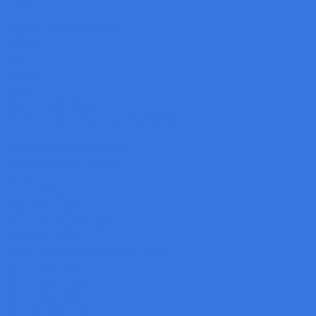
Lucid
Machine Vision Software
Baumer
SCI
Gocator
Zebra
Aurora Vision Studio
Aurora Vision: Deep Learning Add-on
Machine Vision Computer
Machine Vision Lighting
CCS
LPFB-20SW
Flat Dome Light
CCS Low Angled Light
CCS Bar Lights
CCS Low-Angle Ring/Square Lights
CCS Back-Light
CCS Dome Lights
CCS Ring Lights
CCS Coaxial Light