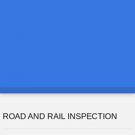
Do you need a color camera?
Training
CAMERA
LEN
LIGHTING
SOFTWARE
AI
3D VISION
ROBOT VISION
Download
Contact us
News & Events
ROAD AND RAIL INSPECTION