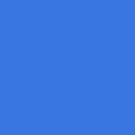
Deep Fusion of Multi-dimensional Vision Technology
การนำร่องจ่ายกาวและการตรวจสอบคุณภาพ
Deploy AI-Powered Anomaly Detection into Your Production Line
One-Click Measurement Sensor SmartFlash Series
Machine Vision Blog
What is Machine Vision?
Human Vision & Machine Vision
Color of Light & Color of Object
Machine Vision Lighting Principle Direction of Light
Machine Vision Lighting Housing Type
Lens Selection Technique for Machine Vision
Camera Type in Machine Vision
Rolling Shutter & Global Shutter
Polarisation techniques for machine vision
Camera Resolution Selection for Area Scan Camera
ปัญหาที่เราพบในการใช้งาน NON-TELECENTRIC LENS ในระบบ
MACHINE VISION
AI Vision
9 ขั้นตอนพื้นฐานในการออกแบบระบบ Machine Vision ให้ประสบ
ความสำเร็จ