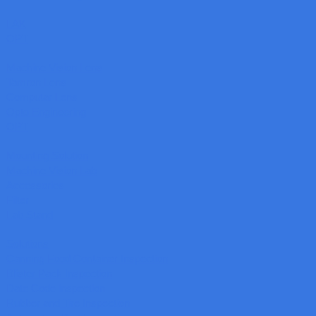
LAK
OPT
Machine Vision Lens
Tamron Lens
Computar Lens
Opto Engineering
OPT
Mounting Solution
Machine Vision Lab
Accessories
Filter
Lab Stand
Solutions
Canning Food Container Inspection
Blister Pack Inspection
Date Code inspection
Rubber and Tire Inspection