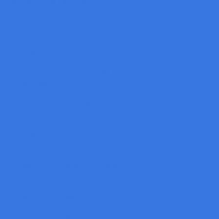
Automotive Part Inspection
Hard Disk Drive and Electronic
Cap and Label Inspection Machine
3D Vision Solution
Thermal camera and AI face recognition
Robot Vision
3D Scanner
Integrating 3D Line Profilers with UR Cobot
Inline Metrology
3D Surface inspection
360º 3D Inspection for Multi-Sensor Layouts
Smart 3D Machine Vision for Battery Inspection
Factory Smart AI Deep Learning
Road and Rail Inspection
Surface Inspection
Packaging
3D Color Vision : For on Arm Robot
HOW 3D GOCATOR SMART SENSOR WORKING WITH UR
ROBOT
Depalletizing and Palletizing
3D Smart Sensors for Industry Packaging & Logistics
Fiber Cements Broad Inspection