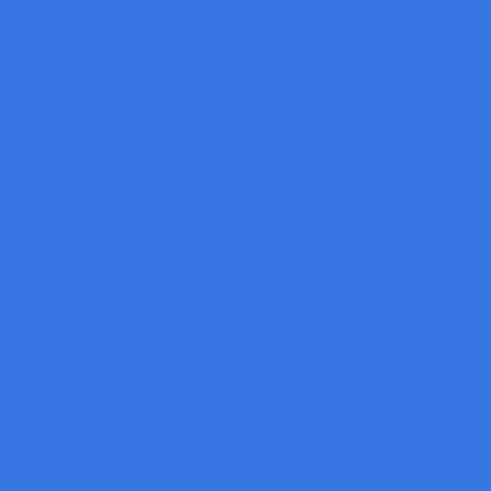
Baumer
VeriSens
SCI
OPT
Code Reader
3D Sensor
LMI
GoPxL
Single Point Displacement Sensors
Laser Line Profile Sensors
Structured-Light Snapshot Sensors
Robot Vision System
Machine Vision Camera
Baumer
Daheng
Basler Camera
Automation Technology
OPTO