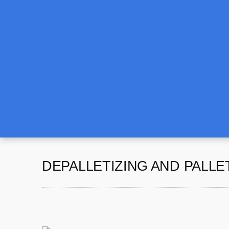
Training
CAMERA
LEN
LIGHTING
SOFTWARE
AI
3D VISION
ROBOT VISION
Download
Contact us
News & Events
DEPALLETIZING AND PALLE