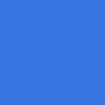
Rubber and Tire Inspection
Automotive Part Inspection
Hard Disk Drive and Electronic
Cap and Label Inspection Machine
3D Vision Solution
Thermal camera and AI face recognition
Robot Vision
3D Scanner
Integrating 3D Line Profilers with UR Cobot
Inline Metrology
3D Surface inspection
360º 3D Inspection for Multi-Sensor Layouts
Smart 3D Machine Vision for Battery Inspection
Factory Smart AI Deep Learning
Road and Rail Inspection
Surface Inspection
Packaging
3D Color Vision : For on Arm Robot
HOW 3D GOCATOR SMART SENSOR WORKING WI
Depalletizing and Palletizing
3D Smart Sensors for Industry Packaging & Logistics
Fiber Cements Broad Inspection