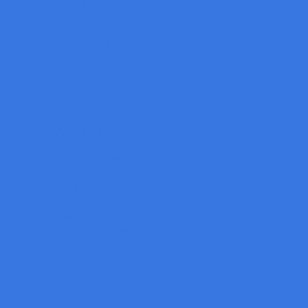
OPTO
Lucid
Machine Vision Software
Baumer
SCI
Gocator
Zebra
Aurora Vision Studio
Aurora Vision: Deep Learning Add-on
Machine Vision Computer
Machine Vision Lighting
CCS
LPFB-20SW
Flat Dome Light
CCS Low Angled Light
CCS Bar Lights
CCS Low-Angle Ring/Square Lights
CCS Back-Light
CCS Dome Lights
CCS Ring Lights