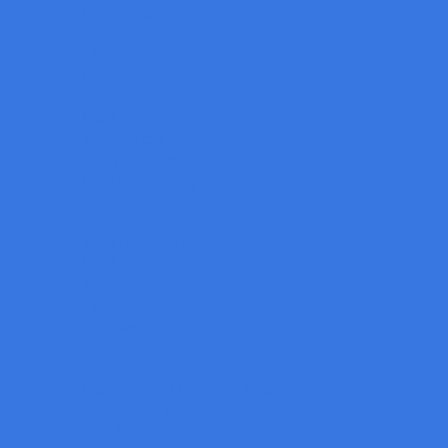
CCS Coaxial Light
LAK
OPT
Machine Vision Lens
Tamron Lens
Computar Lens
Opto Engineering
OPT
Mounting Solution
Machine Vision Lab
Accessories
Filter
Lab Stand
Solutions
Canning Food Container Inspection
Blister Pack Inspection
Date Code inspection