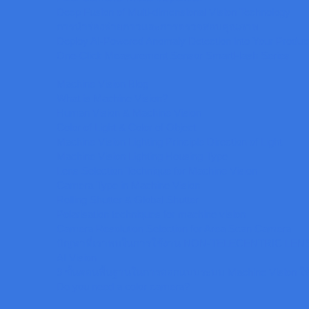
Deep Fusion of Multi-dimensional Vision Technology
การนำร่องจ่ายกาวและการตรวจสอบคุณภาพ
Deploy AI-Powered Anomaly Detection into Your Product
One-Click Measurement Sensor SmartFlash Series
Machine Vision Blog
What is Machine Vision?
Human Vision & Machine Vision
Color of Light & Color of Object
Machine Vision Lighting Principle Direction of Light
Machine Vision Lighting Housing Type
Lens Selection Technique for Machine Vision
Camera Type in Machine Vision
Rolling Shutter & Global Shutter
Polarisation techniques for machine vision
Camera Resolution Selection for Area Scan Camera
ปัญหาที่เราพบในการใช้งาน NON-TELECENTRIC LEN
AI Vision
9 ขั้นตอนพื้นฐานในการออกแบบระบบ Machine Vision ใ
Do you need a color camera?