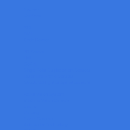
Baumer
VeriSens
SCI
OPT
Code Reader
3D Sensor
LMI
GoPxL
Single Point Displacement Sensors
Laser Line Profile Sensors
Structured-Light Snapshot Sensors
Robot Vision System
Machine Vision Camera
Baumer
Daheng
Basler Camera
Automation Technology