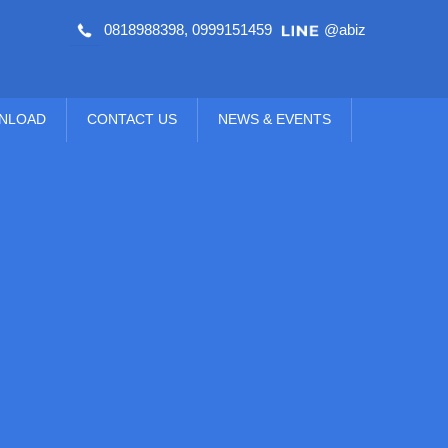
0818988398
,
0999151459
@abiz
NLOAD
CONTACT US
NEWS & EVENTS