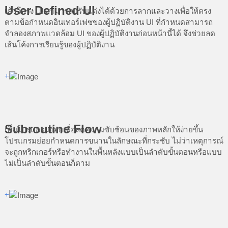
User Defined UI
เค้าโครง UI สามารถปรับแต่งได้ด้วยการลากและวางเพื่อให้ตรง
ตามข้อกำหนดอินเทอร์เฟซของผู้ปฏิบัติงาน UI ที่กำหนดสามารถ
จำลองสภาพแวดล้อม UI ของผู้ปฏิบัติงานก่อนหน้านี้ได้ จึงช่วยลด
เส้นโค้งการเรียนรู้ของผู้ปฏิบัติงาน
+
Subroutine Flow
เพิ่มโปรแกรมย่อยเพื่อลดความซับซ้อนของภาพหลักให้ง่ายขึ้น
โปรแกรมย่อยกำหนดการขนานในลักษณะที่กระชับ ไม่ว่าเหตุการณ์
จะถูกทริกเกอร์หรือทำงานในพื้นหลังแบบเป็นลำดับขั้นตอนหรือแบบ
ไม่เป็นลำดับขั้นตอนก็ตาม
+