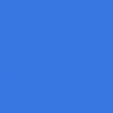
Deep Fusion of Multi-dimensional Vision Technology
การนำร่องจ่ายกาวและการตรวจสอบคุณภาพ
Deploy AI-Powered Anomaly Detection into Your Production Line
One-Click Measurement Sensor SmartFlash Series
Machine Vision Blog
What is Machine Vision?
Human Vision & Machine Vision
Color of Light & Color of Object
Machine Vision Lighting Principle Direction of Light
Machine Vision Lighting Housing Type
Lens Selection Technique for Machine Vision
Camera Type in Machine Vision
Rolling Shutter & Global Shutter
Polarisation techniques for machine vision
Camera Resolution Selection for Area Scan Camera
ปัญหาที่เราพบในการใช้งาน NON-TELECENTRIC LENS ในระบบ
MACHINE VISION
AI Vision
9 ขั้นตอนพื้นฐานในการออกแบบระบบ Machine Vision ให้ประสบ
ความสำเร็จ