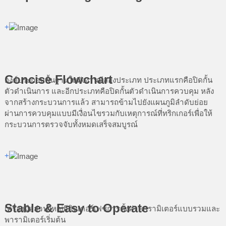
+
Concise Flowchart
องค์ประกอบพื้นฐานในผังงานมีสองประเภท ประเภทแรกคือปิดกั้น
ตัวดำเนินการ และอีกประเภทคือปิดกั้นตัวดำเนินการควบคุม หลัง
จากสร้างกระบวนการแล้ว สามารถข้ามไปยังแผนภูมิลำดับย่อย
ผ่านการควบคุมแบบมีเงื่อนไขรวมกับเหตุการณ์ที่ทริกเกอร์เพื่อให้
กระบวนการตรวจจับทั้งหมดเสร็จสมบูรณ์
+
Stable & Easy to Operate
เครื่องมือส่วนใหญ่มีอินเตอร์เฟซการตั้งค่าพารามิเตอร์แบบรวมและ
พารามิเตอร์เริ่มต้น