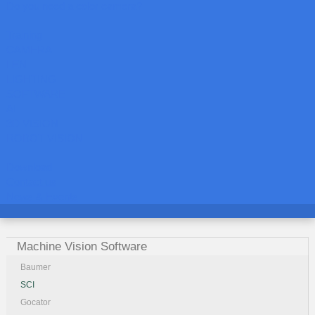
Do you need a color camera?
Training
CAMERA
LEN
LIGHTING
SOFTWARE
AI
3D VISION
ROBOT VISION
Download
Contact us
News & Events
Machine Vision Software
Baumer
SCI
Gocator