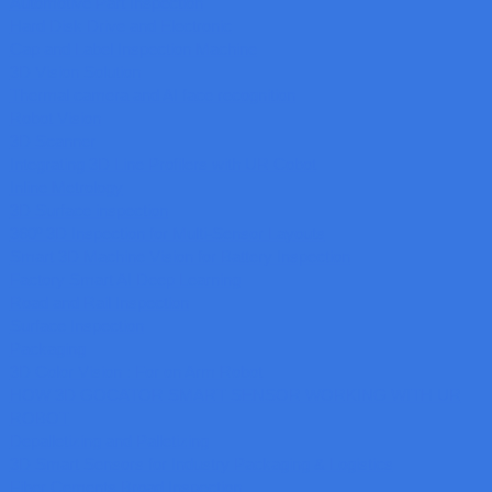
Automotive Part Inspection
Hard Disk Drive and Electronic
Cap and Label Inspection Machine
3D Vision Solution
Thermal camera and AI face recognition
Robot Vision
3D Scanner
Integrating 3D Line Profilers with UR Cobot
Inline Metrology
3D Surface inspection
360º 3D Inspection for Multi-Sensor Layouts
Smart 3D Machine Vision for Battery Inspection
Factory Smart AI Deep Learning
Road and Rail Inspection
Surface Inspection
Packaging
3D Color Vision : For on Arm Robot
HOW 3D GOCATOR SMART SENSOR WORKING WITH UR
ROBOT
Depalletizing and Palletizing
3D Smart Sensors for Industry Packaging & Logistics
Fiber Cements Broad Inspection