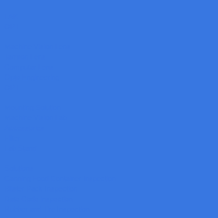
LAK
OPT
Machine Vision Lens
Tamron Lens
Computar Lens
Opto Engineering
OPT
Mounting Solution
Machine Vision Lab
Accessories
Filter
Lab Stand
Solutions
Canning Food Container Inspection
Blister Pack Inspection
Date Code inspection
Rubber and Tire Inspection