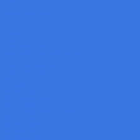
Lucid
Machine Vision Software
Baumer
SCI
Gocator
Zebra
Aurora Vision Studio
Aurora Vision: Deep Learning Add-on
Machine Vision Computer
Machine Vision Lighting
CCS
LPFB-20SW
Flat Dome Light
CCS Low Angled Light
CCS Bar Lights
CCS Low-Angle Ring/Square Lights
CCS Back-Light
CCS Dome Lights
CCS Ring Lights
CCS Coaxial Light