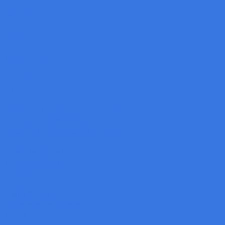
Baumer
VeriSens
SCI
OPT
Code Reader
3D Sensor
LMI
GoPxL
Single Point Displacement Sensors
Laser Line Profile Sensors
Structured-Light Snapshot Sensors
Robot Vision System
Machine Vision Camera
Baumer
Daheng
Basler Camera
Automation Technology
OPTO