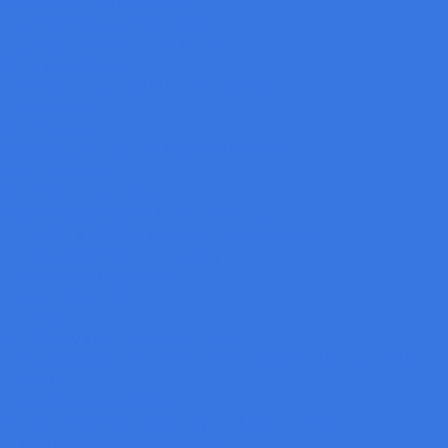
Automotive Part Inspection
Hard Disk Drive and Electronic
Cap and Label Inspection Machine
3D Vision Solution
Thermal camera and AI face recognition
Robot Vision
3D Scanner
Integrating 3D Line Profilers with UR Cobot
Inline Metrology
3D Surface inspection
360º 3D Inspection for Multi-Sensor Layouts
Smart 3D Machine Vision for Battery Inspection
Factory Smart AI Deep Learning
Road and Rail Inspection
Surface Inspection
Packaging
3D Color Vision : For on Arm Robot
HOW 3D GOCATOR SMART SENSOR WORKING WITH UR
ROBOT
Depalletizing and Palletizing
3D Smart Sensors for Industry Packaging & Logistics
Fiber Cements Broad Inspection