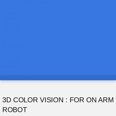
Do you need a color camera?
Training
CAMERA
LEN
LIGHTING
SOFTWARE
AI
3D VISION
ROBOT VISION
Download
Contact us
News & Events
3D COLOR VISION : FOR ON ARM
ROBOT