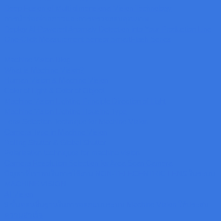
Deep Fusion of Multi-dimensional Vision Technology
การนำร่องจ่ายกาวและการตรวจสอบคุณภาพ
Deploy AI-Powered Anomaly Detection into Your Production Line
One-Click Measurement Sensor SmartFlash Series
Machine Vision Blog
What is Machine Vision?
Human Vision & Machine Vision
Color of Light & Color of Object
Machine Vision Lighting Principle Direction of Light
Machine Vision Lighting Housing Type
Lens Selection Technique for Machine Vision
Camera Type in Machine Vision
Rolling Shutter & Global Shutter
Polarisation techniques for machine vision
Camera Resolution Selection for Area Scan Camera
ปัญหาที่เราพบในการใช้งาน NON-TELECENTRIC LENS ในระบบ
MACHINE VISION
AI Vision
9 ขั้นตอนพื้นฐานในการออกแบบระบบ Machine Vision ให้ประสบ
ความสำเร็จ