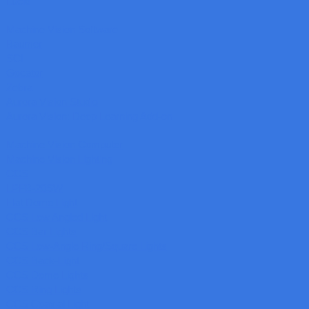
Lucid
Machine Vision Software
Baumer
SCI
Gocator
Zebra
Aurora Vision Studio
Aurora Vision: Deep Learning Add-on
Machine Vision Computer
Machine Vision Lighting
CCS
LPFB-20SW
Flat Dome Light
CCS Low Angled Light
CCS Bar Lights
CCS Low-Angle Ring/Square Lights
CCS Back-Light
CCS Dome Lights
CCS Ring Lights
CCS Coaxial Light