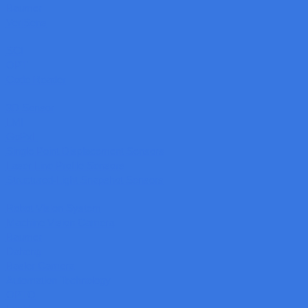
Baumer
VeriSens
SCI
OPT
Code Reader
3D Sensor
LMI
GoPxL
Single Point Displacement Sensors
Laser Line Profile Sensors
Structured-Light Snapshot Sensors
Robot Vision System
Machine Vision Camera
Baumer
Daheng
Basler Camera
Automation Technology
OPTO