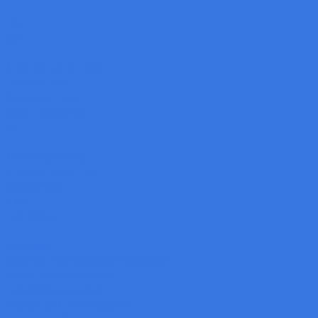
LAK
OPT
Machine Vision Lens
Tamron Lens
Computar Lens
Opto Engineering
OPT
Mounting Solution
Machine Vision Lab
Accessories
Filter
Lab Stand
Solutions
Canning Food Container Inspection
Blister Pack Inspection
Date Code inspection
Rubber and Tire Inspection