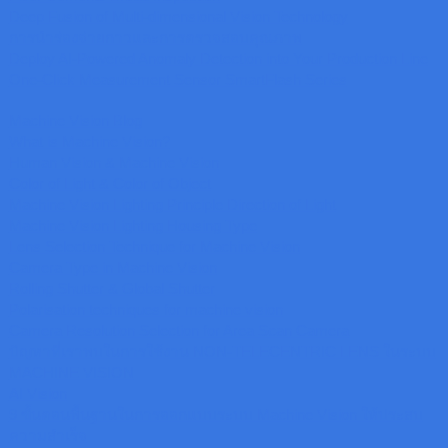
Deep Fusion of Multi-dimensional Vision Technology
การนำร่องจ่ายกาวและการตรวจสอบคุณภาพ
Deploy AI-Powered Anomaly Detection into Your Production Line
One-Click Measurement Sensor SmartFlash Series
Machine Vision Blog
What is Machine Vision?
Human Vision & Machine Vision
Color of Light & Color of Object
Machine Vision Lighting Principle Direction of Light
Machine Vision Lighting Housing Type
Lens Selection Technique for Machine Vision
Camera Type in Machine Vision
Rolling Shutter & Global Shutter
Polarisation techniques for machine vision
Camera Resolution Selection for Area Scan Camera
ปัญหาที่เราพบในการใช้งาน NON-TELECENTRIC LENS ในระบบ
MACHINE VISION
AI Vision
9 ขั้นตอนพื้นฐานในการออกแบบระบบ Machine Vision ให้ประสบ
ความสำเร็จ