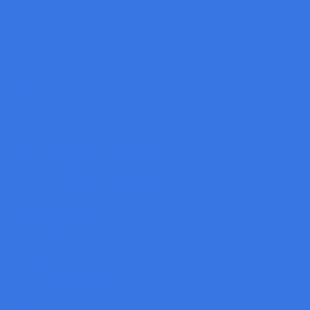
Baumer
VeriSens
SCI
OPT
Code Reader
3D Sensor
LMI
GoPxL
Single Point Displacement Sensors
Laser Line Profile Sensors
Structured-Light Snapshot Sensors
Robot Vision System
Machine Vision Camera
Baumer
Daheng
Basler Camera
Automation Technology
OPTO