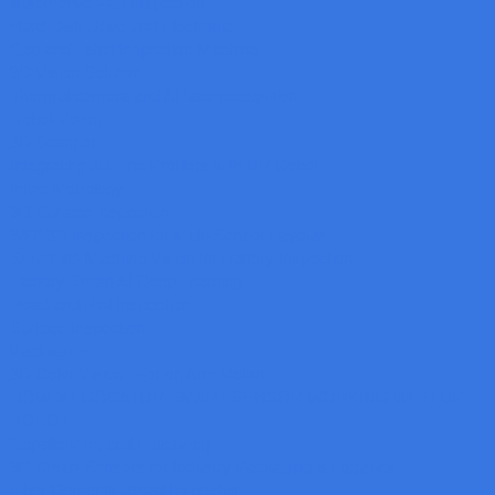
Automotive Part Inspection
Hard Disk Drive and Electronic
Cap and Label Inspection Machine
3D Vision Solution
Thermal camera and AI face recognition
Robot Vision
3D Scanner
Integrating 3D Line Profilers with UR Cobot
Inline Metrology
3D Surface inspection
360º 3D Inspection for Multi-Sensor Layouts
Smart 3D Machine Vision for Battery Inspection
Factory Smart AI Deep Learning
Road and Rail Inspection
Surface Inspection
Packaging
3D Color Vision : For on Arm Robot
HOW 3D GOCATOR SMART SENSOR WORKING WITH UR
ROBOT
Depalletizing and Palletizing
3D Smart Sensors for Industry Packaging & Logistics
Fiber Cements Broad Inspection