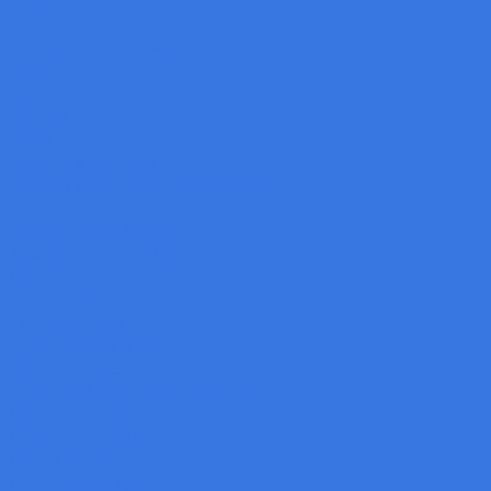
Lucid
Machine Vision Software
Baumer
SCI
Gocator
Zebra
Aurora Vision Studio
Aurora Vision: Deep Learning Add-on
Machine Vision Computer
Machine Vision Lighting
CCS
LPFB-20SW
Flat Dome Light
CCS Low Angled Light
CCS Bar Lights
CCS Low-Angle Ring/Square Lights
CCS Back-Light
CCS Dome Lights
CCS Ring Lights
CCS Coaxial Light