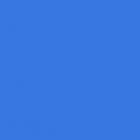
LAK
OPT
Machine Vision Lens
Tamron Lens
Computar Lens
Opto Engineering
OPT
Mounting Solution
Machine Vision Lab
Accessories
Filter
Lab Stand
Solutions
Canning Food Container Inspection
Blister Pack Inspection
Date Code inspection
Rubber and Tire Inspection