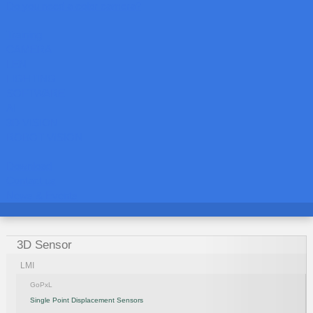
Do you need a color camera?
Training
CAMERA
LEN
LIGHTING
SOFTWARE
AI
3D VISION
ROBOT VISION
Download
Contact us
News & Events
3D Sensor
LMI
GoPxL
Single Point Displacement Sensors