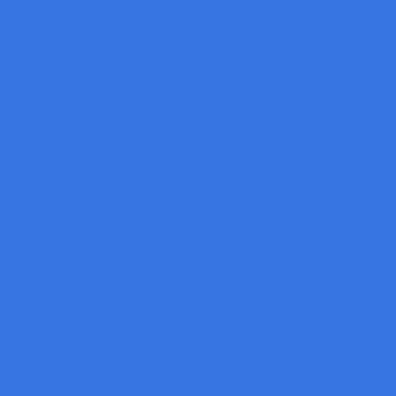
LAK
OPT
Machine Vision Lens
Tamron Lens
Computar Lens
Opto Engineering
OPT
Mounting Solution
Machine Vision Lab
Accessories
Filter
Lab Stand
Solutions
Canning Food Container Inspection
Blister Pack Inspection
Date Code inspection
Rubber and Tire Inspection