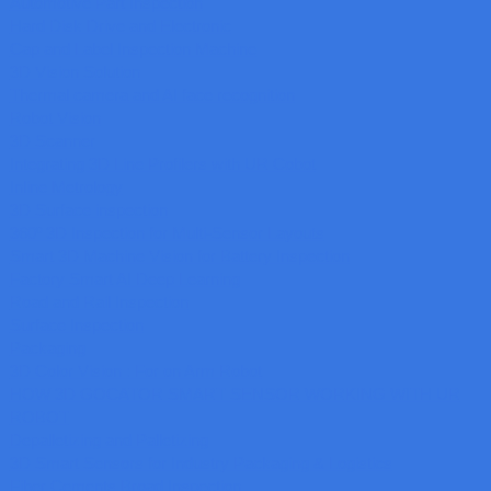
Automotive Part Inspection
Hard Disk Drive and Electronic
Cap and Label Inspection Machine
3D Vision Solution
Thermal camera and AI face recognition
Robot Vision
3D Scanner
Integrating 3D Line Profilers with UR Cobot
Inline Metrology
3D Surface inspection
360º 3D Inspection for Multi-Sensor Layouts
Smart 3D Machine Vision for Battery Inspection
Factory Smart AI Deep Learning
Road and Rail Inspection
Surface Inspection
Packaging
3D Color Vision : For on Arm Robot
HOW 3D GOCATOR SMART SENSOR WORKING WITH UR
ROBOT
Depalletizing and Palletizing
3D Smart Sensors for Industry Packaging & Logistics
Fiber Cements Broad Inspection