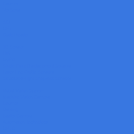
Baumer
VeriSens
SCI
OPT
Code Reader
3D Sensor
LMI
GoPxL
Single Point Displacement Sensors
Laser Line Profile Sensors
Structured-Light Snapshot Sensors
Robot Vision System
Machine Vision Camera
Baumer
Daheng
Basler Camera
Automation Technology
OPTO