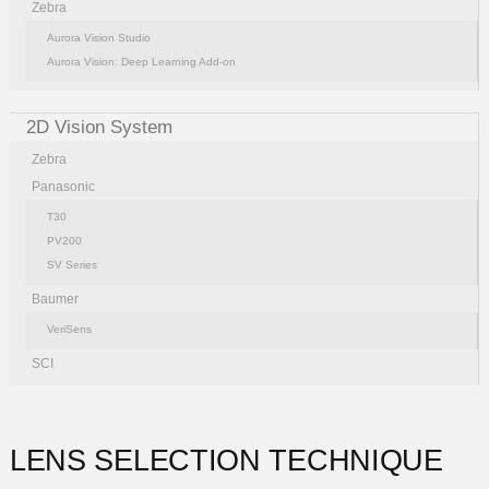
Zebra
Aurora Vision Studio
Aurora Vision: Deep Learning Add-on
2D Vision System
Zebra
Panasonic
T30
PV200
SV Series
Baumer
VeriSens
SCI
LENS SELECTION TECHNIQUE