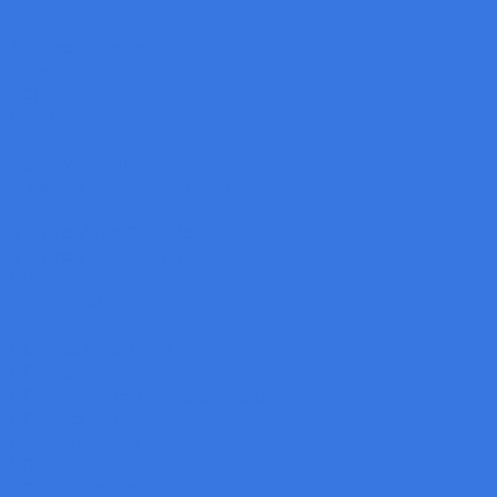
Lucid
Machine Vision Software
Baumer
SCI
Gocator
Zebra
Aurora Vision Studio
Aurora Vision: Deep Learning Add-on
Machine Vision Computer
Machine Vision Lighting
CCS
LPFB-20SW
Flat Dome Light
CCS Low Angled Light
CCS Bar Lights
CCS Low-Angle Ring/Square Lights
CCS Back-Light
CCS Dome Lights
CCS Ring Lights
CCS Coaxial Light