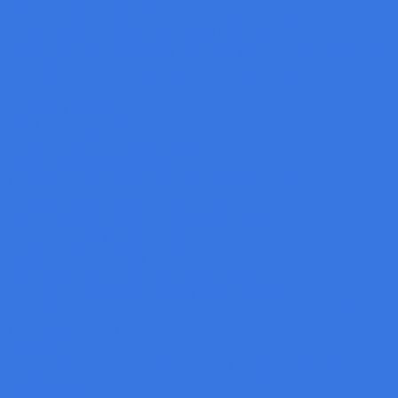
Deep Fusion of Multi-dimensional Vision Technology
การนำร่องจ่ายกาวและการตรวจสอบคุณภาพ
Deploy AI-Powered Anomaly Detection into Your Production Line
One-Click Measurement Sensor SmartFlash Series
Machine Vision Blog
What is Machine Vision?
Human Vision & Machine Vision
Color of Light & Color of Object
Machine Vision Lighting Principle Direction of Light
Machine Vision Lighting Housing Type
Lens Selection Technique for Machine Vision
Camera Type in Machine Vision
Rolling Shutter & Global Shutter
Polarisation techniques for machine vision
Camera Resolution Selection for Area Scan Camera
ปัญหาที่เราพบในการใช้งาน NON-TELECENTRIC LENS ในระบบ
MACHINE VISION
AI Vision
9 ขั้นตอนพื้นฐานในการออกแบบระบบ Machine Vision ให้ประสบ
ความสำเร็จ