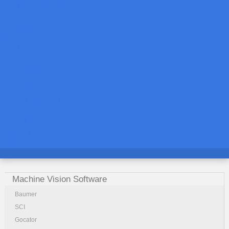
Do you need a color camera?
Training
CAMERA
LEN
LIGHTING
SOFTWARE
AI
3D VISION
ROBOT VISION
Download
Contact us
News & Events
Machine Vision Software
Baumer
SCI
Gocator